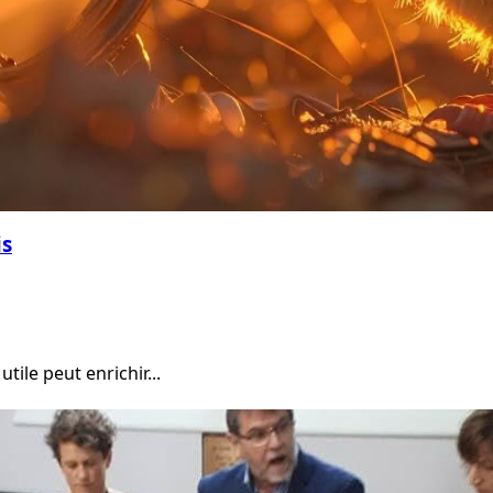
is
le peut enrichir...