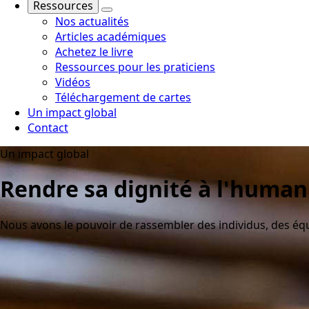
Ressources
Nos actualités
Articles académiques
Achetez le livre
Ressources pour les praticiens
Vidéos
Téléchargement de cartes
Un impact global
Contact
Un impact global
Rendre sa dignité à l'human
Nous avons le pouvoir de rassembler des individus, des é