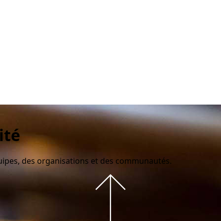
ité
quipes, des organisations et des communautés.