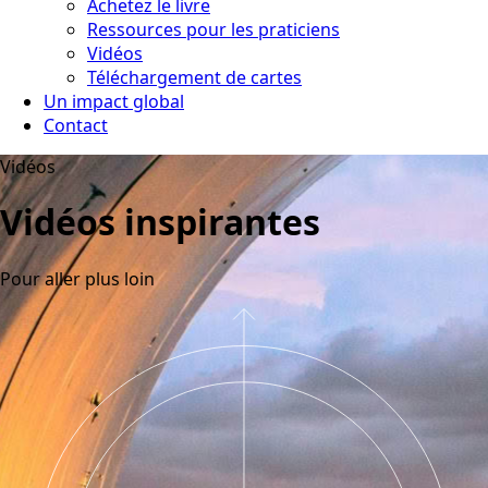
Achetez le livre
Ressources pour les praticiens
Vidéos
Téléchargement de cartes
Un impact global
Contact
Vidéos
Vidéos inspirantes
Pour aller plus loin