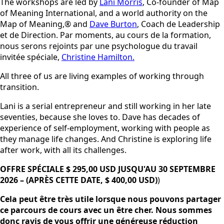
The workshops are led by
Lani Morris
, Co-founder of Map
of Meaning International, and a world authority on the
Map of Meaning,® and
Dave Burton
, Coach de Leadership
et de Direction. Par moments, au cours de la formation,
nous serons rejoints par une psychologue du travail
invitée spéciale,
Christine Hamilton.
All three of us are living examples of working through
transition.
Lani is a serial entrepreneur and still working in her late
seventies, because she loves to. Dave has decades of
experience of self-employment, working with people as
they manage life changes. And Christine is exploring life
after work, with all its challenges.
OFFRE SPÉCIALE $ 295,00 USD JUSQU'AU 30 SEPTEMBRE
2026 – (APRÈS CETTE DATE, $ 400,00 USD)
)
Cela peut être très utile lorsque nous pouvons partager
ce parcours de cours avec un être cher. Nous sommes
donc ravis de vous offrir une généreuse réduction