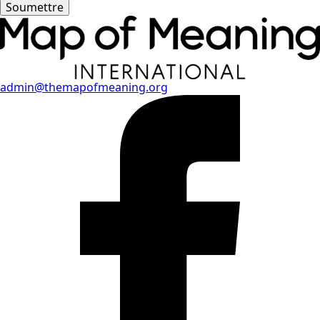
Soumettre
admin@themapofmeaning.org