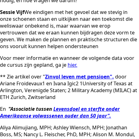
nodig, en hoe vragen we darum?
Sessie Vijf
We eindigen met het gevoel dat we stevig in
onze schoenen staan en uitkijken naar een toekomst die
weliswaar onbekend is, maar waarvan we erop
vertrouwen dat we eraan kunnen bijdragen deze vorm te
geven. We maken de plannen en praktische structuren die
ons vooruit kunnen helpen ondersteunen
Voor meer informatie en wanneer de volgende data voor
de cursus zijn gepland, ga je
hier.
** Zie artikel over "
Zinvol leven met pensioen".
door
Ariane Froidevaux1 en Ivana Igic2 1University of Texas at
Arlington, Verenigde Staten; 2 Military Academy (MILAC) at
ETH Zurich, Zwitserland
En
"Associatie tussen
Levensdoel en sterfte onder
Amerikaanse volwassenen ouder dan 50 jaar".
Aliya Alimujiang, MPH; Ashley Wiensch, MPH; Jonathan
Boss, MS; Nancy L. Fleischer, PhD, MPH; Alison M. Mondul,